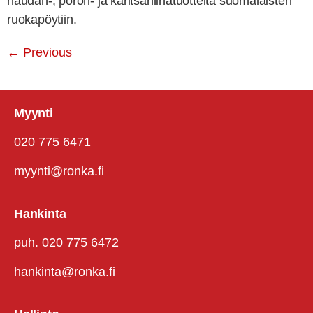
naudan-, poron- ja karitsanlihatuotteita suomalaisten
ruokapöytiin.
←
Previous
Myynti
020 775 6471
myynti@ronka.fi
Hankinta
puh. 020 775 6472
hankinta@ronka.fi