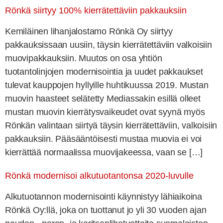
Rönkä siirtyy 100% kierrätettäviin pakkauksiin
Kemiläinen lihanjalostamo Rönkä Oy siirtyy
pakkauksissaan uusiin, täysin kierrätettäviin valkoisiin
muovipakkauksiin. Muutos on osa yhtiön
tuotantolinjojen modernisointia ja uudet pakkaukset
tulevat kauppojen hyllyille huhtikuussa 2019. Mustan
muovin haasteet selätetty Mediassakin esillä olleet
mustan muovin kierrätysvaikeudet ovat syynä myös
Rönkän valintaan siirtyä täysin kierrätettäviin, valkoisiin
pakkauksiin. Pääsääntöisesti mustaa muovia ei voi
kierrättää normaalissa muovijakeessa, vaan se […]
Rönkä modernisoi alkutuotantonsa 2020-luvulle
Alkutuotannon modernisointi käynnistyy lähiaikoina
Rönkä Oy:llä, joka on tuottanut jo yli 30 vuoden ajan