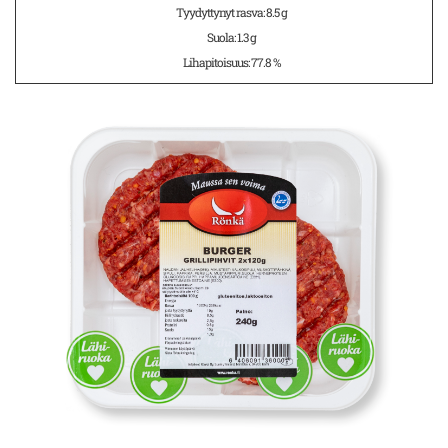
Tyydyttynyt rasva: 8.5 g
Suola: 1.3 g
Lihapitoisuus: 77.8 %