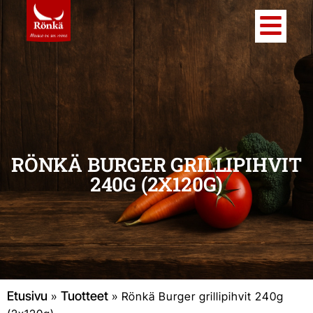
RÖNKÄ BURGER GRILLIPIHVIT
240G (2X120G)
Etusivu
Tuotteet
»
»
Rönkä Burger grillipihvit 240g