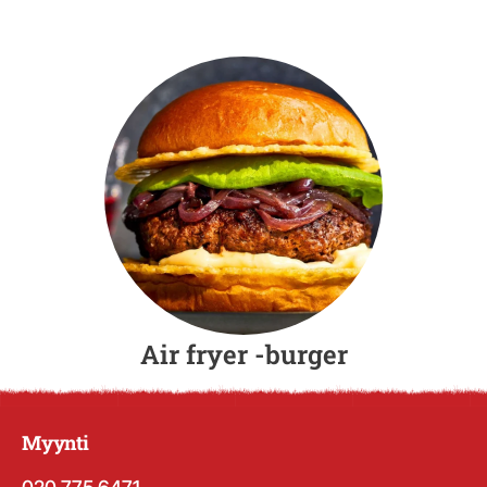
Air fryer -bur­ger
Myynti