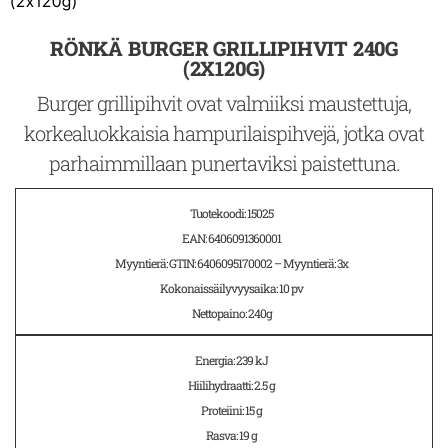
(2x120g)
RÖNKÄ BURGER GRILLIPIHVIT 240G
(2X120G)
Burger grillipihvit ovat valmiiksi maustettuja,
korkealuokkaisia hampurilaispihvejä, jotka ovat
parhaimmillaan punertaviksi paistettuna.
Tuotekoodi: 15025
EAN: 6406091360001
Myyntierä: GTIN: 6406095170002 – Myyntierä: 3x
Kokonaissäilyvyysaika: 10 pv
Nettopaino: 240g
Energia: 239 kJ
Hiilihydraatti: 2.5 g
Proteiini: 15 g
Rasva: 19 g