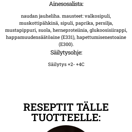
Ainesosalista:
naudan jauheliha. mausteet: valkosipuli,
muskottipähkinä, sipuli, paprika, persilja,
mustapippuri, suola, herneproteiinia, glukoosisiirappi,
happamuudensäätöaine (E331), hapettumisenestoaine
(E300).
Säilytysohje:
Säilytys +2- +4C
RESEPTIT TÄLLE
TUOTTEELLE: