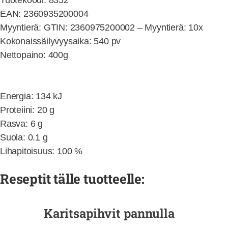
EAN: 2360935200004
Myyntierä: GTIN: 2360975200002 – Myyntierä: 10x
Kokonaissäilyvyysaika: 540 pv
Nettopaino: 400g
Energia: 134 kJ
Proteiini: 20 g
Rasva: 6 g
Suola: 0.1 g
Lihapitoisuus: 100 %
Reseptit tälle tuotteelle:
Ka­rit­sa­pih­vit pan­nul­la