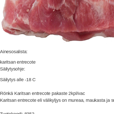
Ainesosalista:
karitsan entrecote
Säilytysohje:
Säilytys alle -18 C
Rönkä Karitsan entrecote pakaste 2kpl/vac
Karitsan entrecote eli välikyljys on mureaa, maukasta ja s
Tuotekoodi: 8352