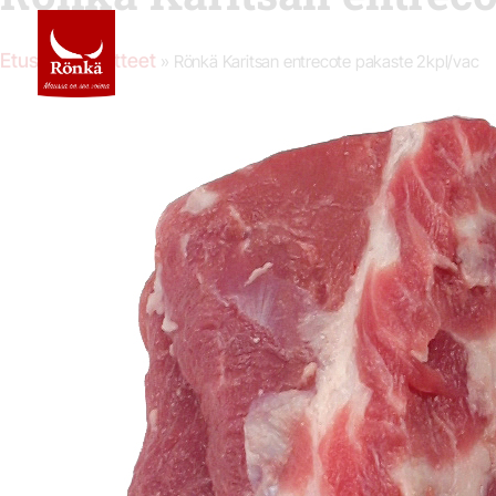
Etusivu
Tuotteet
»
»
Rönkä Karitsan entrecote pakaste 2kpl/vac