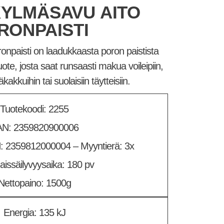
YLMÄSAVU AITO
RONPAISTI
onpaisti on laadukkaasta poron paistista
uote, josta saat runsaasti makua voileipiin,
äkakkuihin tai suolaisiin täytteisiin.
Tuotekoodi: 2255
N: 2359820900006
: 2359812000004 – Myyntierä: 3x
issäilyvyysaika: 180 pv
Nettopaino: 1500g
Energia: 135 kJ