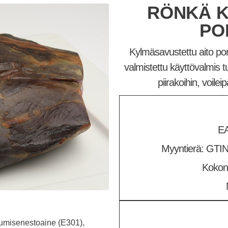
RÖNKÄ K
PO
Kylmäsavustettu aito por
valmistettu käyttövalmis t
piirakoihin, voileip
EA
Myyntierä: GTIN
Kokona
ttumisenestoaine (E301),