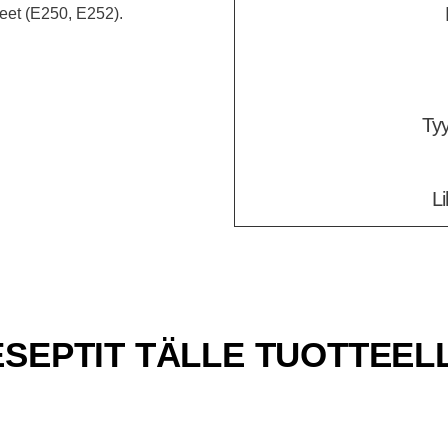
eet (E250, E252).
C
Tyy
L
SEPTIT TÄLLE TUOTTEEL