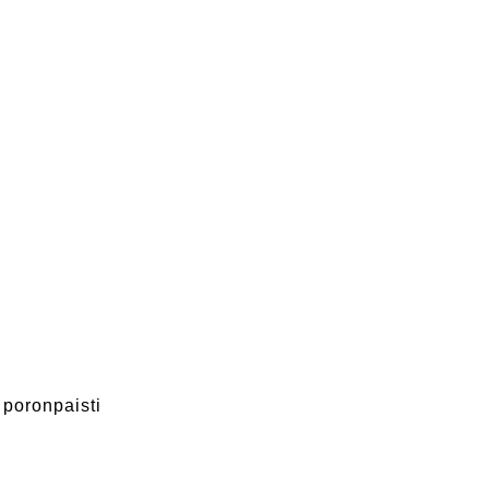
KÄ KYLMÄSAVU AITO PORONPA
poronpaisti