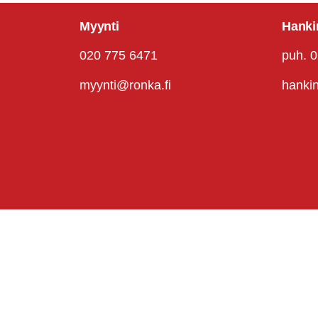
Myynti
Hanki
020 775 6471
puh. 
myynti@ronka.fi
hanki