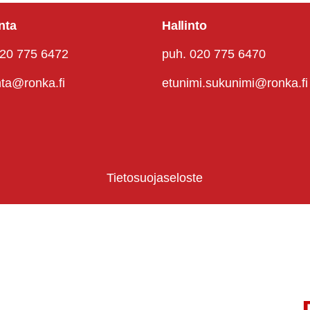
nta
Hallinto
020 775 6472
puh. 020 775 6470
nta@ronka.fi
etunimi.sukunimi@ronka.fi
Tietosuojaseloste