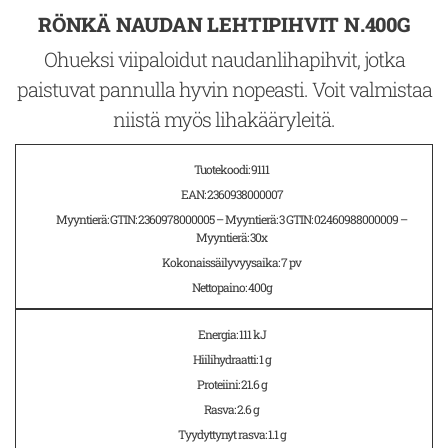
RÖNKÄ NAUDAN LEHTIPIHVIT N.400G
Ohueksi viipaloidut naudanlihapihvit, jotka
paistuvat pannulla hyvin nopeasti. Voit valmistaa
niistä myös lihakääryleitä.
Tuotekoodi: 9111
EAN: 2360938000007
Myyntierä: GTIN: 2360978000005 – Myyntierä: 3 GTIN: 02460988000009 –
Myyntierä: 30x
Kokonaissäilyvyysaika: 7 pv
Nettopaino: 400g
Energia: 111 kJ
Hiilihydraatti: 1 g
Proteiini: 21.6 g
Rasva: 2.6 g
Tyydyttynyt rasva: 1.1 g