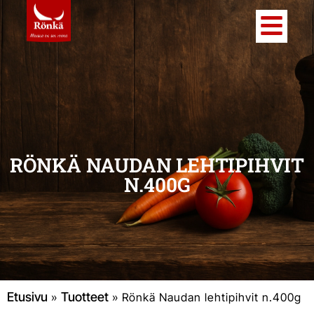
RÖNKÄ NAUDAN LEHTIPIHVIT
N.400G
Etusivu
Tuotteet
»
»
Rönkä Naudan lehtipihvit n.400g