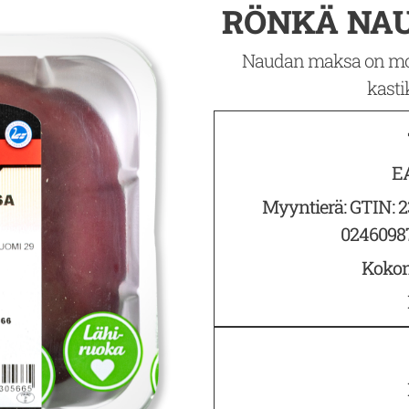
RÖNKÄ NA
Naudan maksa on mon
kasti
E
Myyntierä: GTIN: 
02460987
Kokon