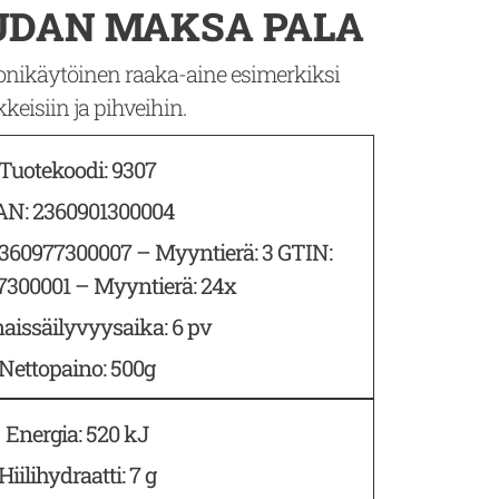
UDAN MAKSA PALA
ikäytöinen raaka-aine esimerkiksi
kkeisiin ja pihveihin.
Tuotekoodi: 9307
AN: 2360901300004
2360977300007 – Myyntierä: 3 GTIN:
300001 – Myyntierä: 24x
aissäilyvyysaika: 6 pv
Nettopaino: 500g
Energia: 520 kJ
Hiilihydraatti: 7 g