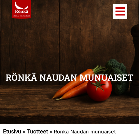
RÖNKÄ NAUDAN MUNUAISET
Etusivu
Tuotteet
»
»
Rönkä Naudan munuaiset