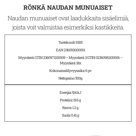
RÖNKÄ NAUDAN MUNUAISET
Naudan munuaiset ovat laadukkaita sisäelimiä,
joista voit valmistaa esimerkiksi kastikkeita.
Tuotekoodi: 9305
EAN: 2360931100001
Myyntierä: GTIN: 2360971100009 – Myyntierä: 3 GTIN: 02360981100006 –
Myyntierä: 18x
Kokonaissäilyvyysaika: 6 pv
Nettopaino: 500g
Energia: 514 kJ
Proteiini: 15.6 g
Rasva: 1.2 g
Suola: 0.41 g