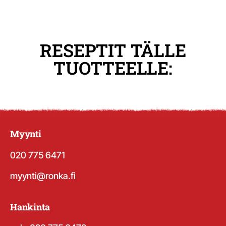
RESEPTIT TÄLLE
TUOTTEELLE:
Myynti
020 775 6471
myynti@ronka.fi
Hankinta