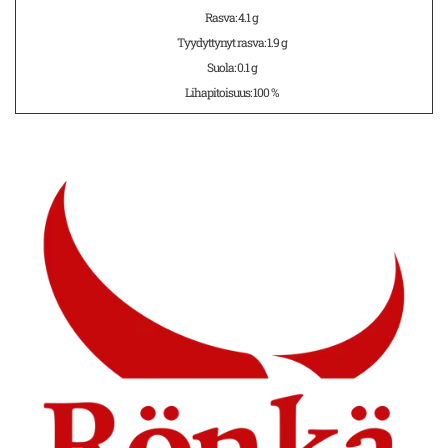
Rasva: 4.1 g
Tyydyttynyt rasva: 1.9 g
Suola: 0.1 g
Lihapitoisuus: 100 %