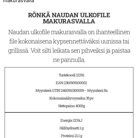
makurasvalla
RÖNKÄ NAUDAN ULKOFILE
MAKURASVALLA
Naudan ulkofile makurasvalla on ihanteellinen
file kokonaisena kypsennettäväksi uunissa tai
grillissä. Voit silti leikata sen pihveiksi ja paistaa
ne pannulla.
Tuotekoodi: 12291
EAN: 2360909100002
Myyntierä: GTIN: 2460910300009 – Myyntierä: 8x
Kokonaissäilyvyysaika: 35 pv
Nettopaino: 4000g
Energia: 123 kJ
Hiilihydraatti: 1 g
Proteiini: 21.1 g