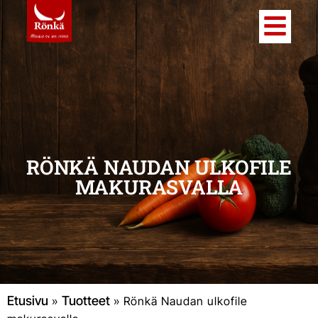
RÖNKÄ NAUDAN ULKOFILE
MAKURASVALLA
Etusivu
Tuotteet
»
»
Rönkä Naudan ulkofile