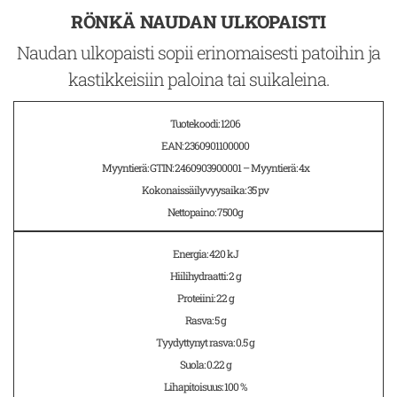
RÖNKÄ NAUDAN ULKOPAISTI
Naudan ulkopaisti sopii erinomaisesti patoihin ja
kastikkeisiin paloina tai suikaleina.
Tuotekoodi: 1206
EAN: 2360901100000
Myyntierä: GTIN: 2460903900001 – Myyntierä: 4x
Kokonaissäilyvyysaika: 35 pv
Nettopaino: 7500g
Energia: 420 kJ
Hiilihydraatti: 2 g
Proteiini: 22 g
Rasva: 5 g
Tyydyttynyt rasva: 0.5 g
Suola: 0.22 g
Lihapitoisuus: 100 %