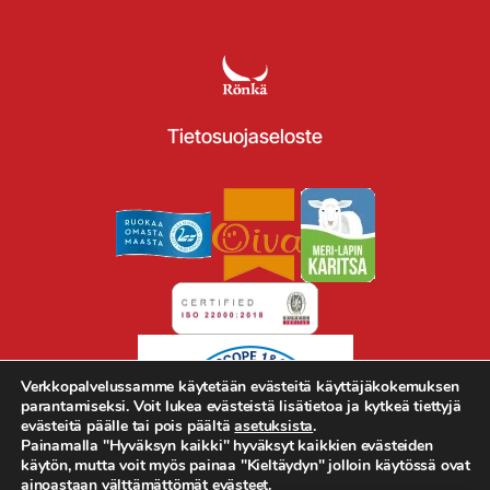
Tietosuojaseloste
Verkkopalvelussamme käytetään evästeitä käyttäjäkokemuksen
parantamiseksi. Voit lukea evästeistä lisätietoa ja kytkeä tiettyjä
evästeitä päälle tai pois päältä
asetuksista
.
Painamalla "Hyväksyn kaikki" hyväksyt kaikkien evästeiden
käytön, mutta voit myös painaa "Kieltäydyn" jolloin käytössä ovat
ainoastaan välttämättömät evästeet.