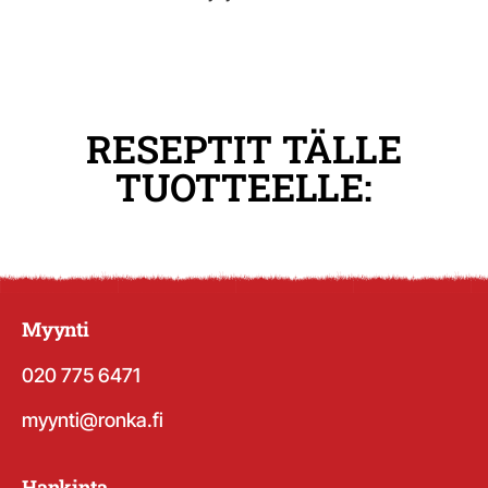
RESEPTIT TÄLLE
TUOTTEELLE:
Myynti
020 775 6471
myynti@ronka.fi
Hankinta