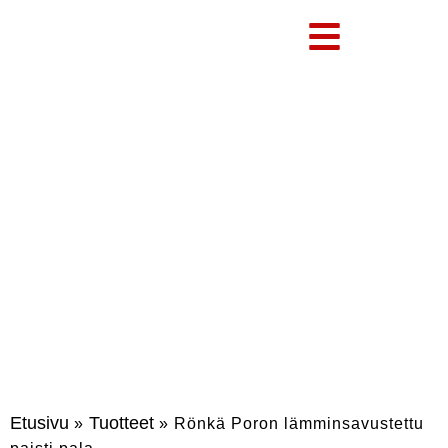
RÖNKÄ PORON
LÄMMINSAVUSTETTU PAISTI
PALA
Etusivu
Tuotteet
»
»
Rönkä Poron lämminsavustettu