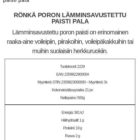
paisti pala
RÖNKÄ PORON LÄMMINSAVUSTETTU
PAISTI PALA
Lämminsavustettu poron paisti on erinomainen
raaka-aine voileipiin, piirakoihin, voileipäkakkuihin tai
muihin suolaisiin herkkuruokiin.
Tuotekoodi: 2229
EAN: 2359822900004
Myyntierä: GTIN: 2359823000000 – Myyntierä: 3x
Kokonaissäilyvyysaika: 21 pv
Nettopaino: 500g
Energia: 381 kJ
Hiilihydraatti: 1 g
Proteiini: 19 g
Rasva: 2 g