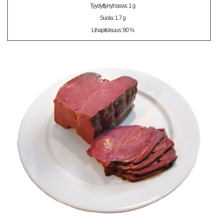
Tyydyttynyt rasva: 1 g
Suola: 1.7 g
Lihapitoisuus: 90 %