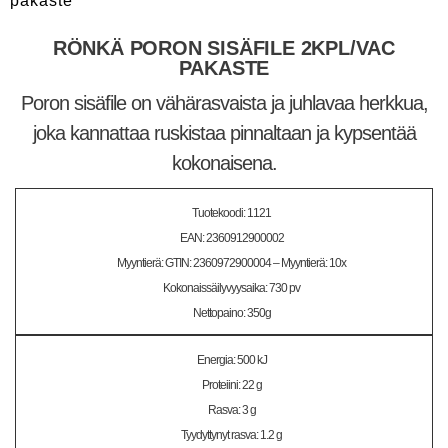
pakaste
RÖNKÄ PORON SISÄFILE 2KPL/VAC
PAKASTE
Poron sisäfile on vähärasvaista ja juhlavaa herkkua,
joka kannattaa ruskistaa pinnaltaan ja kypsentää
kokonaisena.
Tuotekoodi: 1121
EAN: 2360912900002
Myyntierä: GTIN: 2360972900004 – Myyntierä: 10x
Kokonaissäilyvyysaika: 730 pv
Nettopaino: 350g
Energia: 500 kJ
Proteiini: 22 g
Rasva: 3 g
Tyydyttynyt rasva: 1.2 g