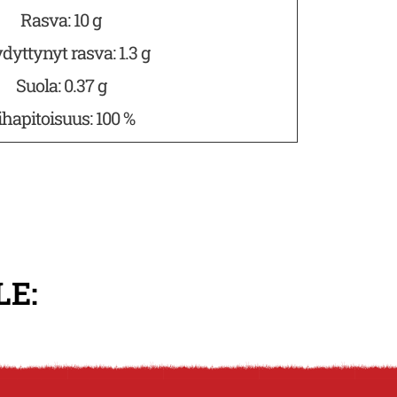
Rasva: 10 g
dyttynyt rasva: 1.3 g
Suola: 0.37 g
ihapitoisuus: 100 %
LE: