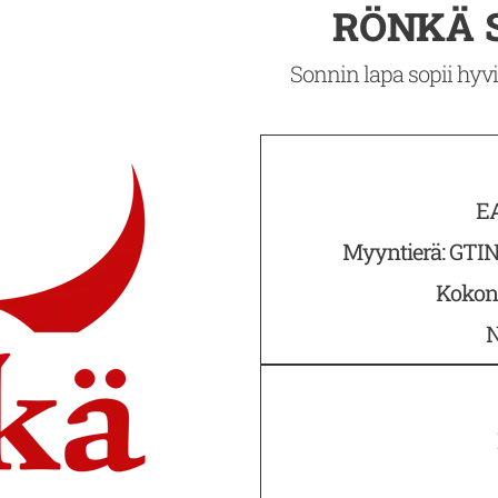
RÖNKÄ S
Sonnin lapa sopii hyvin
EA
Myyntierä: GTIN
Kokona
N