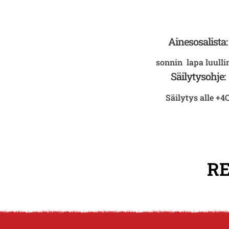
Ainesosalista:
sonnin lapa luulli
Säilytysohje:
Säilytys alle +4
RE