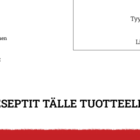
Tyy
nen
L
C
SEPTIT TÄLLE TUOTTEEL