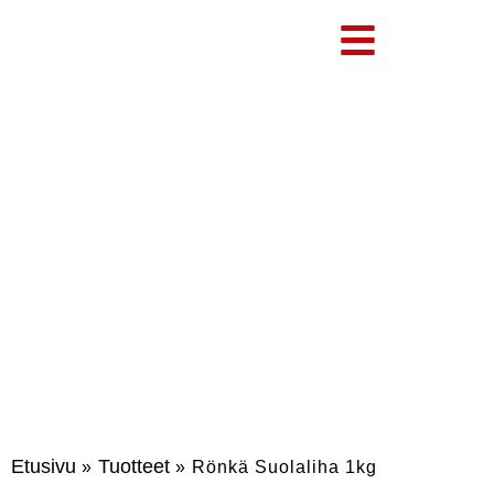
RÖNKÄ SUOLALIHA 1KG SIIVU
Etusivu
Tuotteet
»
»
Rönkä Suolaliha 1kg