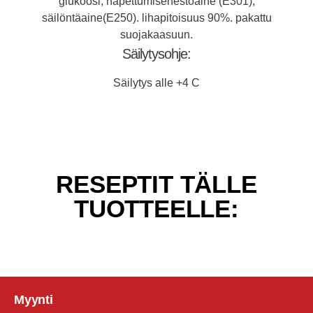
glukoosi, hapettumisenestoaine (E301),
säilöntäaine(E250). lihapitoisuus 90%. pakattu
suojakaasuun.
Säilytysohje:
Säilytys alle +4 C
RESEPTIT TÄLLE
TUOTTEELLE:
Myynti