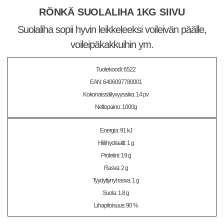
RÖNKÄ SUOLALIHA 1KG SIIVU
Suolaliha sopii hyvin leikkeleeksi voileivän päälle,
voileipäkakkuihin ym.
Tuotekoodi: 6522
EAN: 6406097780001
Kokonaissäilyvyysaika: 14 pv
Nettopaino: 1000g
Energia: 91 kJ
Hiilihydraatti: 1 g
Proteiini: 19 g
Rasva: 2 g
Tyydyttynyt rasva: 1 g
Suola: 1.8 g
Lihapitoisuus: 90 %