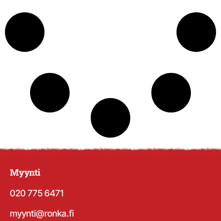
Myynti
020 775 6471
myynti@ronka.fi