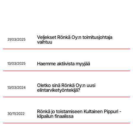
Veljekset Rönkä Oy:n toimitusjohtaja
31/03/2025
vaihtuu
Haemme aktiivista myyjää
13/03/2025
Oletko sinä Rönkä Oy:n uusi
13/03/2024
elintarviketyöntekijä?
Rönkä jo toistamiseen Kultainen Pippuri -
30/11/2022
kilpailun finaalissa