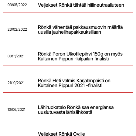
Veljekset Rönkä tähtää hiilineutraaliuteen
03/05/2022
Rönkä vähentää pakkausmuovin määrää
23/02/2022
uusilla jauhelihapakkauksillaan
Rönkä Poron Ulkofilepihvi 150g on myös
08/11/2021
Kultainen Pippuri -kilpailun finalisti
Rönkä Heti valmis Karjalanpaisti on
21/10/2021
Kultainen Pippuri 2021 -finalisti
Lähiruokatalo Rönkä saa energiansa
10/06/2021
uusiutuvasta lähisähköstä
Veljekset Rönkä Oy:lle