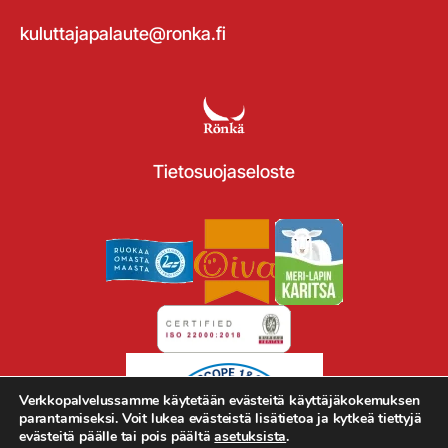
kuluttajapalaute@ronka.fi
Tietosuojaseloste
Verkkopalvelussamme käytetään evästeitä käyttäjäkokemuksen
parantamiseksi. Voit lukea evästeistä lisätietoa ja kytkeä tiettyjä
evästeitä päälle tai pois päältä
asetuksista
.