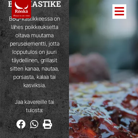
BBQ-KASTIKE
BBQ-kastikkeessa on
lähes poikkeuksetta
oltava muutama
peruselementti, jotta
lopputulos on juuri
täydellinen, grillasit
sitten kanaa, nautaa,
porsasta, kalaa tai
kasviksia.
Jaa kavereille tai
tulosta: