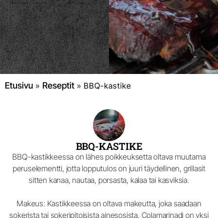
Etusivu
Reseptit
»
»
BBQ-kastike
BBQ-KASTIKE
BBQ-kastikkeessa on lähes poikkeuksetta oltava muutama
peruselementti, jotta lopputulos on juuri täydellinen, grillasit
sitten kanaa, nautaa, porsasta, kalaa tai kasviksia.
Makeus: Kastikkeessa on oltava makeutta, joka saadaan
sokerista tai sokeripitoisista ainesosista. Colamarinadi on yksi