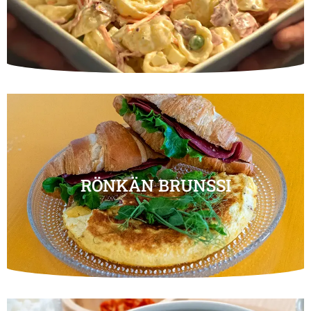
RÖNKÄN BRUNSSI