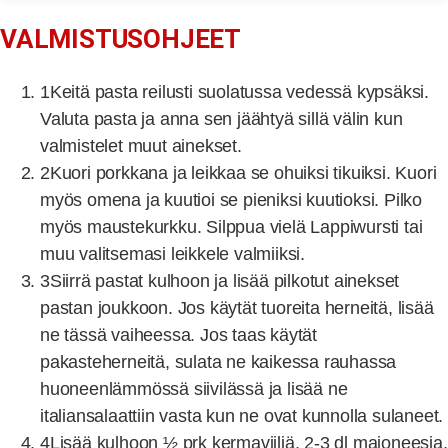
VALMISTUSOHJEET
1
Keitä pasta reilusti suolatussa vedessä kypsäksi.
Valuta pasta ja anna sen jäähtyä sillä välin kun
valmistelet muut ainekset.
2
Kuori porkkana ja leikkaa se ohuiksi tikuiksi. Kuori
myös omena ja kuutioi se pieniksi kuutioksi. Pilko
myös maustekurkku. Silppua vielä Lappiwursti tai
muu valitsemasi leikkele valmiiksi.
3
Siirrä pastat kulhoon ja lisää pilkotut ainekset
pastan joukkoon. Jos käytät tuoreita herneitä, lisää
ne tässä vaiheessa. Jos taas käytät
pakasteherneitä, sulata ne kaikessa rauhassa
huoneenlämmössä siivilässä ja lisää ne
italiansalaattiin vasta kun ne ovat kunnolla sulaneet.
4
Lisää kulhoon ½ prk kermaviiliä, 2-3 dl majoneesia,