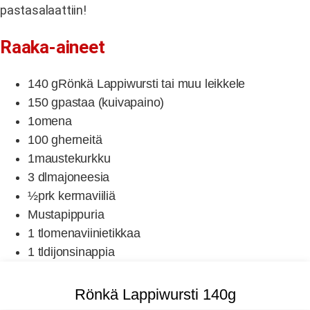
pastasalaattiin!
Raaka-aineet
140 g
Rönkä Lappiwursti tai muu leikkele
150 g
pastaa (kuivapaino)
1
omena
100 g
herneitä
1
maustekurkku
3 dl
majoneesia
½
prk kermaviiliä
Mustapippuria
1 tl
omenaviinietikkaa
1 tl
dijonsinappia
Rönkä Lappiwursti 140g