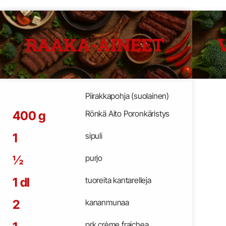
RAAKA-AINEET
Piirakkapohja (suolainen)
400 g
Rönkä Aito Poronkäristys
1
sipuli
½
purjo
1 dl
tuoreita kantarelleja
2
kananmunaa
prk crème fraichea