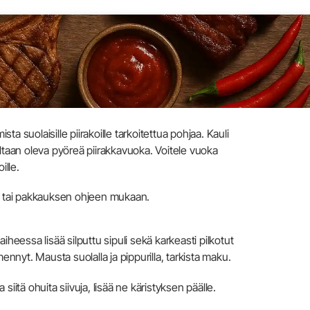
sta suolaisille piirakoille tarkoitettua pohjaa. Kauli
ltaan oleva pyöreä piirakkavuoka. Voitele vuoka
ille.
ia tai pakkauksen ohjeen mukaan.
heessa lisää silputtu sipuli sekä karkeasti pilkotut
ennyt. Mausta suolalla ja pippurilla, tarkista maku.
 siitä ohuita siivuja, lisää ne käristyksen päälle.