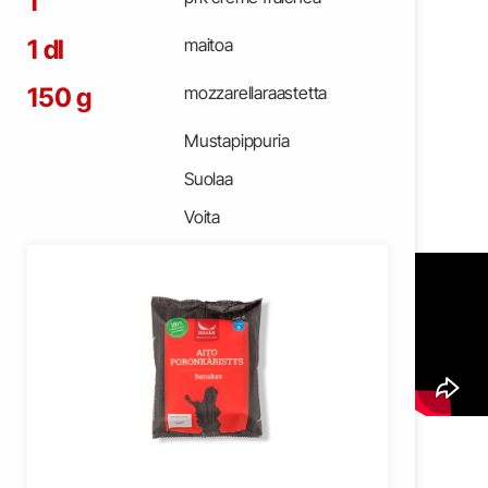
1
1 dl
maitoa
150 g
mozzarellaraastetta
Mustapippuria
Suolaa
Voita