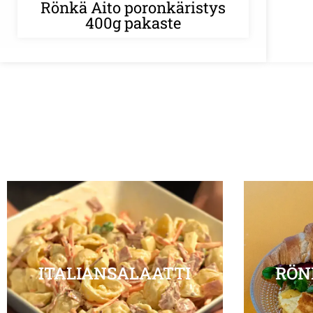
Rönkä Aito poronkäristys
400g pakaste
ITALIANSALAATTI
RÖN