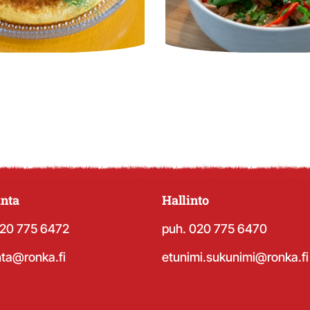
nta
Hallinto
020 775 6472
puh. 020 775 6470
nta@ronka.fi
etunimi.sukunimi@ronka.fi