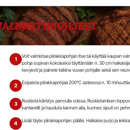
VALMISTUSOHJEET
Voit valmistaa piirakkapohjan itse tai käyttää kaupan valmi
1
pohja sopivan kokoiseksi täyttämään n. 30 cm halkaisija
kevyesti ja painele taikina vuoan pohjalle sekä sen reuno
Esipaista piirakkapohjaa 200°C asteessa n. 10 minuutt
2
Ruskista käristys pannulla voissa. Ruskistamisen loppuvai
3
kantarellit ja hauduta kannen alla, kunnes sipuli on pehm
Lisää täyte piirakkapohjan päälle. Halkaise purjo ja leikkaa
4