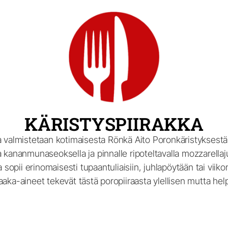
KÄRISTYSPIIRAKKA
 valmistetaan kotimaisesta Rönkä Aito Poronkäristyksestä, 
a kananmunaseoksella ja pinnalle ripoteltavalla mozzarellaju
 sopii erinomaisesti tupaantuliaisiin, juhlapöytään tai vii
aaka-aineet tekevät tästä poropiiraasta ylellisen mutta hel