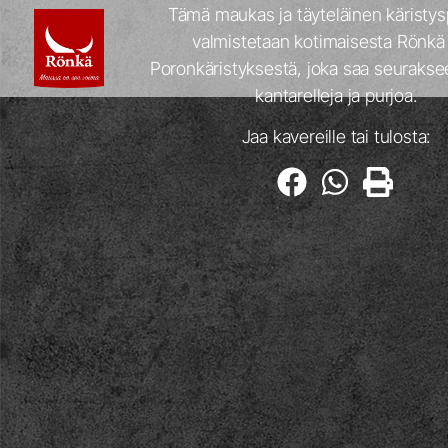
Tämä maukas ja täyteläinen käristys
valmistetaan kotimaisesta Rönkä 
Poronkäristyksestä, joka saa seuraksee
kantarelleja ja purjoa.
Jaa kavereille tai tulosta: