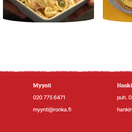
Myynti
Hanki
020 775 6471
puh. 
myynti@ronka.fi
hanki