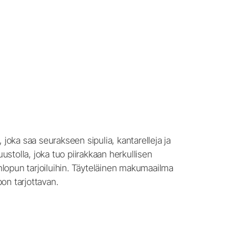
joka saa seurakseen sipulia, kantarelleja ja
ustolla, joka tuo piirakkaan herkullisen
konlopun tarjoiluihin. Täyteläinen makumaailma
pon tarjottavan.