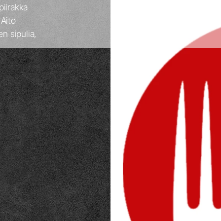
piirakka
Aito
n sipulia,