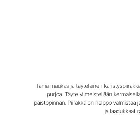
Tämä maukas ja täyteläinen käristyspiirakka
purjoa. Täyte viimeistellään kermaisell
paistopinnan. Piirakka on helppo valmistaa ja
ja laadukkaat r