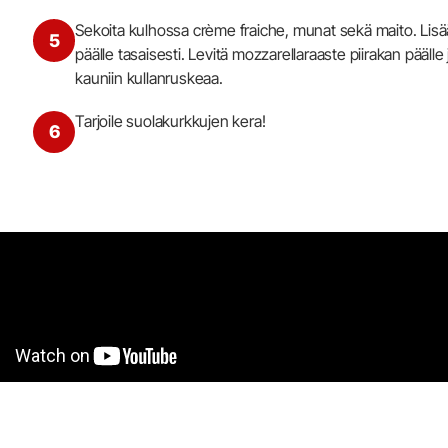
Sekoita kulhossa crème fraiche, munat sekä maito. Lis
5
päälle tasaisesti. Levitä mozzarellaraaste piirakan pääl
kauniin kullanruskeaa.
Tarjoile suolakurkkujen kera!
6