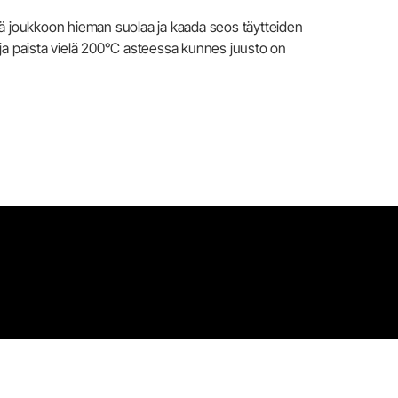
ää joukkoon hieman suolaa ja kaada seos täytteiden
le ja paista vielä 200°C asteessa kunnes juusto on