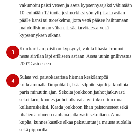
vakumoitu paisti veteen ja aseta kypsennysajaksi vähintään
10, enintään 12 tuntia (esimerkiksi yön yli). Laita astian
päälle kansi tai tuorekelmu, jotta vettä pääsee haihtumaan
mahdollisimman vähän. Lisää tarvittaessa vettä
kypsennyksen aikana.
Kun karitsan paisti on kypsynyt, valuta lihasta irronnut
3
neste siivilän läpi erilliseen astiaan. Aseta uunin grillivastus
200°C asteeseen.
Sulata voi paistokasarissa hieman keskilämpöä
4
korkeammalla lämpötilalla, lisää silputtu sipuli ja kuullota
parin minuutin ajan. Sekoita joukkoon jauhot jatkuvasti
sekoittaen, kunnes jauhot alkavat aavistuksen tummua
kullanruskeiksi. Kaada joukkoon lihan paistonesteet sekä
lihalientä ohuena nauhana jatkuvasti sekoittaen. Anna
kuplia, kunnes kastike alkaa paksuuntua ja mausta suolalla
sekä pippurilla.