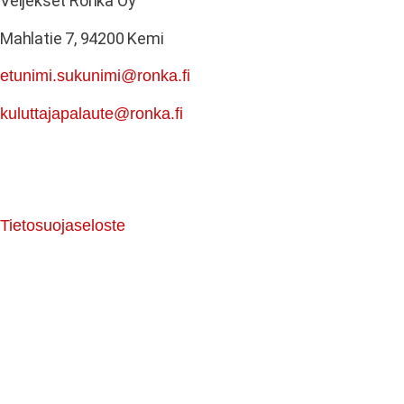
Veljekset Rönkä Oy
Mahlatie 7, 94200 Kemi
etunimi.sukunimi@ronka.fi
kuluttajapalaute@ronka.fi
Tietosuojaseloste