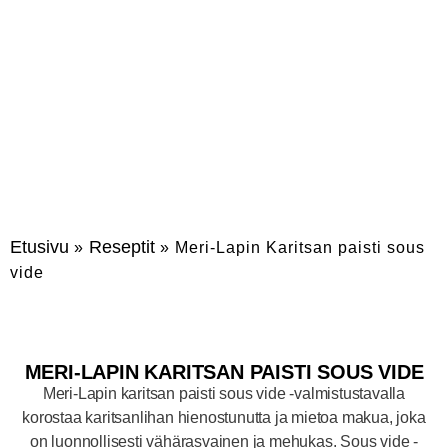
Jaa kavereille tai
tulosta:
Etusivu
Reseptit
»
»
Meri-La­pin Ka­rit­san pais­ti sous
vide
MERI-LA­PIN KA­RIT­SAN PAIS­TI SOUS VIDE
Meri-Lapin karitsan paisti sous vide -valmistustavalla
korostaa karitsanlihan hienostunutta ja mietoa makua, joka
on luonnollisesti vähärasvainen ja mehukas. Sous vide -