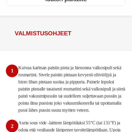
VALMISTUSOHJEET
Kuivaa karitsan paistin pinta ja hienonna valkosipuli sekä
1
rosmariini. Sivele paistin pintaan kevyesti oliiviöljyä ja
hiero lihan pintaan suolaa ja pippuria. Painele lopuksi
paistin pinnalle tasaisesti rosmariini sekä valkosipuli ja siirrä
paisti vakuumipussiin tai uudelleen suljettavaan pussiin ja
poista ilma pussista joko vakuumikoneella tai upottamalla
pussi lähes pussin suuta myöten veteen.
Aseta sous vide -laitteen lämpötilaksi 55°C (tai 131°F) ja
2
odota että vesihaude lämpenee tavoitelämpötilaan. Upota