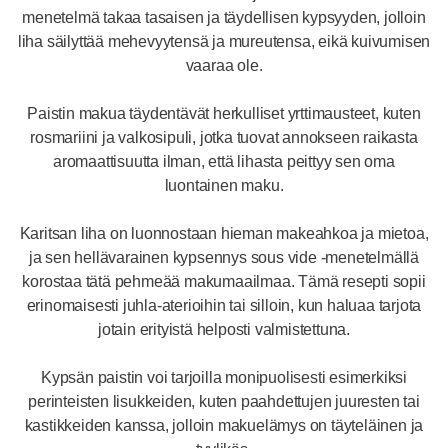
menetelmä takaa tasaisen ja täydellisen kypsyyden, jolloin
liha säilyttää mehevyytensä ja mureutensa, eikä kuivumisen
vaaraa ole.
Paistin makua täydentävät herkulliset yrttimausteet, kuten
rosmariini ja valkosipuli, jotka tuovat annokseen raikasta
aromaattisuutta ilman, että lihasta peittyy sen oma
luontainen maku.
Karitsan liha on luonnostaan hieman makeahkoa ja mietoa,
ja sen hellävarainen kypsennys sous vide -menetelmällä
korostaa tätä pehmeää makumaailmaa. Tämä resepti sopii
erinomaisesti juhla-aterioihin tai silloin, kun haluaa tarjota
jotain erityistä helposti valmistettuna.
Kypsän paistin voi tarjoilla monipuolisesti esimerkiksi
perinteisten lisukkeiden, kuten paahdettujen juuresten tai
kastikkeiden kanssa, jolloin makuelämys on täyteläinen ja