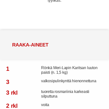
tyylikäs.
RAAKA-AINEET
1
Rönkä Meri-Lapin Karitsan luuton
paisti (n. 1,5 kg)
3
valkosipulinkynttä hienonnettuna
3 rkl
tuoretta rosmariinia karkeasti
silputtuna
2 rkl
voita