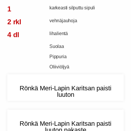
1
karkeasti silputtu sipuli
2 rkl
vehnäjauhoja
4 dl
lihalientä
Suolaa
Pippuria
Oliiviöljyä
Rönkä Meri-Lapin Karitsan paisti
luuton
Rönkä Meri-Lapin Karitsan paisti
luuton pakaste