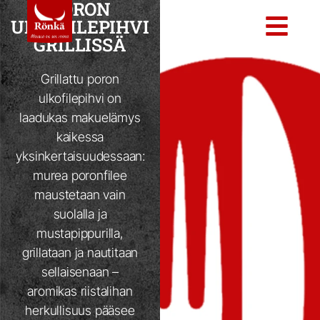
PORON
ULKOFILEPIHVI
GRILLISSÄ
Grillattu poron
ulkofilepihvi on
laadukas makuelämys
kaikessa
yksinkertaisuudessaan:
murea poronfilee
maustetaan vain
suolalla ja
mustapippurilla,
grillataan ja nautitaan
sellaisenaan –
aromikas riistalihan
herkullisuus pääsee