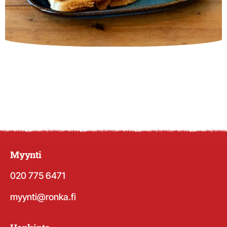
Myynti
020 775 6471
myynti@ronka.fi