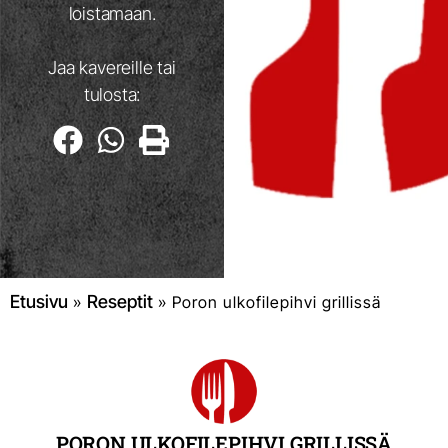
loistamaan.
Jaa kavereille tai
tulosta:
Etusivu
Reseptit
»
»
Poron ulkofilepihvi grillissä
PORON ULKOFILEPIHVI GRILLISSÄ