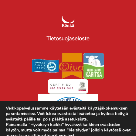
Tietosuojaseloste
Verkkopalvelussamme käytetään evästeitä käyttäjäkokemuksen
parantamiseksi. Voit lukea evästeistä lisätietoa ja kytkeä tiettyjä
evästeitä päälle tai pois päältä
asetuksista
.
Painamalla "Hyväksyn kaikki" hyväksyt kaikkien evästeiden
käytön, mutta voit myös painaa "Kieltäydyn" jolloin käytössä ovat
ainoastaan välttämättömät evästeet.