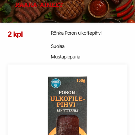
RAAKA-AINEET
2 kpl
Rönkä Poron ulkofilepihvi
Suolaa
Mustapippuria