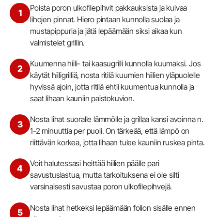
Poista poron ulkofilepihvit pakkauksista ja kuivaa
1
lihojen pinnat. Hiero pintaan kunnolla suolaa ja
mustapippuria ja jätä lepäämään siksi aikaa kun
valmistelet grillin.
Kuumenna hiili- tai kaasugrilli kunnolla kuumaksi. Jos
2
käytät hiiligrilliä, nosta ritilä kuumien hiilien yläpuolelle
hyvissä ajoin, jotta ritilä ehtii kuumentua kunnolla ja
saat lihaan kauniin paistokuvion.
Nosta lihat suoralle lämmölle ja grillaa kansi avoinna n.
3
1-2 minuuttia per puoli. On tärkeää, että lämpö on
riittävän korkea, jotta lihaan tulee kauniin ruskea pinta.
Voit halutessasi heittää hiilien päälle pari
4
savustuslastua, mutta tarkoituksena ei ole silti
varsinaisesti savustaa poron ulkofilepihvejä.
Nosta lihat hetkeksi lepäämään folion sisälle ennen
5