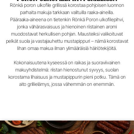
Rönkä poron ulkofile grillissä korostaa pohjoisen luonnon
parhaita makuja tarkkaan valituilla raaka‑aineilla.
Pääraaka‑aineena on tietenkin Rönkä Poron ulkofilepihvi,
jonka vähärasvaisuus ja hienoinen riistainen aromi
muodostavat herkullisen pohjan. Mausteiksi valikoituvat
pelkät suola ja vastajauhettu mustapippuri – nämä korostavat
lihan omaa makua ilman ylimääräisiä häiriötekijöitä.
Kokonaisuutena kyseessä on raikas ja suoraviivainen
makuyhdistelmä: riistan hienostunut syvyys, suolan
korostama lihaisuus ja mustapippurin pieni potku. Tämä on
aito grillielämys, jossa vähemmän on enemmän.