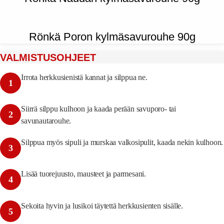
Rönkä Poron kylmäsavurouhe 90g
VALMISTUSOHJEET
Irrota herkkusienistä kannat ja silppua ne.
1
Siirrä silppu kulhoon ja kaada perään savuporo- tai
2
savunautarouhe.
Silppua myös sipuli ja murskaa valkosipulit, kaada nekin kulhoon.
3
Lisää tuorejuusto, mausteet ja parmesani.
4
Sekoita hyvin ja lusikoi täytettä herkkusienten sisälle.
5