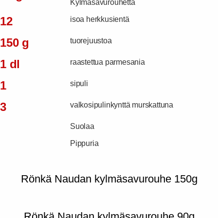
Kylmäsavurouhetta
12
isoa herkkusientä
150 g
tuorejuustoa
1 dl
raastettua parmesania
1
sipuli
3
valkosipulinkynttä murskattuna
Suolaa
Pippuria
Rönkä Naudan kylmäsavurouhe 150g
Rönkä Naudan kylmäsavurouhe 90g