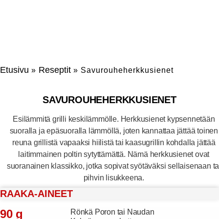
Etusivu
Reseptit
»
»
Savurouheherkkusienet
SAVUROUHEHERKKUSIENET
Esilämmitä grilli keskilämmölle. Herkkusienet kypsennetään
suoralla ja epäsuoralla lämmöllä, joten kannattaa jättää toinen
reuna grillistä vapaaksi hiilistä tai kaasugrillin kohdalla jättää
laitimmainen poltin sytyttämättä. Nämä herkkusienet ovat
suoranainen klassikko, jotka sopivat syötäväksi sellaisenaan ta
pihvin lisukkeena.
RAAKA-AINEET
90 g
Rönkä Poron tai Naudan